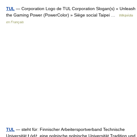
TUL
— Corporation Logo de TUL Corporation Slogan(s) « Unleash
the Gaming Power (PowerColor) » Siège social Taipei …
Wikipédia
en Français
TUL
— steht für: Finnischer Arbeitersportverband Technische
Universität Łódź, eine polnische polnische Universität Tradition und