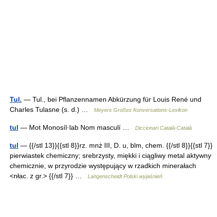
Tul.
— Tul., bei Pflanzennamen Abkürzung für Louis René und
Charles Tulasne (s. d.) …
Meyers Großes Konversations-Lexikon
tul
— Mot Monosíl·lab Nom masculí …
Diccionari Català-Català
tul
— {{/stl 13}}{{stl 8}}rz. mnż III, D. u, blm, chem. {{/stl 8}}{{stl 7}}
pierwiastek chemiczny; srebrzysty, miękki i ciągliwy metal aktywny
chemicznie, w przyrodzie występujący w rzadkich minerałach
<nłac. z gr.> {{/stl 7}} …
Langenscheidt Polski wyjaśnień