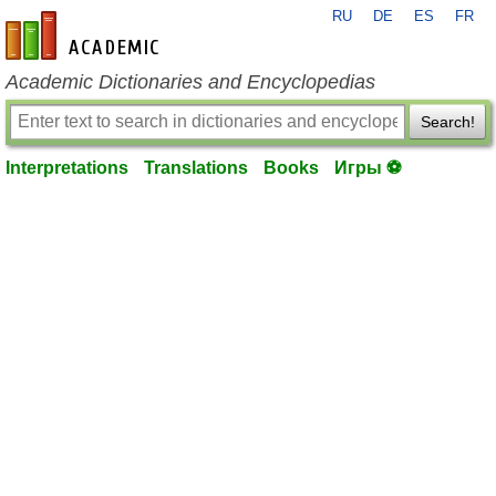
RU
DE
ES
FR
en-academic.com
Academic Dictionaries and Encyclopedias
Search!
Interpretations
Translations
Books
Игры ⚽