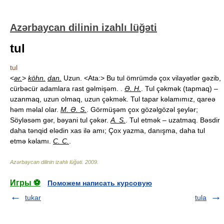
Azərbaycan dilinin izahlı lüğəti
tul
tul
<
ər.
>
köhn.
dan.
Uzun. <Ata:> Bu tul ömrümdə çox vilayətlər gəzib,
cürbəcür adamlara rast gəlmişəm. .
Ə. H.
. Tul çəkmək (tapmaq) –
uzanmaq, uzun olmaq, uzun çəkmək. Tul tapar kəlamımız, qareə
həm məlal olar.
M. Ə. S.
. Görmüşəm çox gözəlgözəl şeylər;
Söyləsəm gər, bəyani tul çəkər.
A. S.
. Tul etmək – uzatmaq. Bəsdir
daha tənqid elədin xas ilə amı; Çox yazma, danışma, daha tul
etmə kəlamı.
C. C.
.
Azərbaycan dilinin izahlı lüğəti
.
2009
.
Игры ⚽
Поможем написать курсовую
tukar
tula