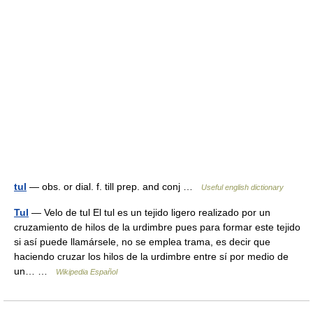
tul
— obs. or dial. f. till prep. and conj …
Useful english dictionary
Tul
— Velo de tul El tul es un tejido ligero realizado por un
cruzamiento de hilos de la urdimbre pues para formar este tejido
si así puede llamársele, no se emplea trama, es decir que
haciendo cruzar los hilos de la urdimbre entre sí por medio de
un… …
Wikipedia Español