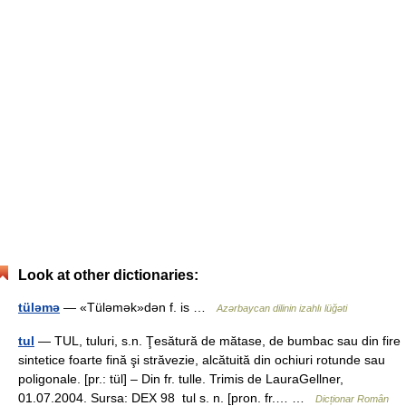
Look at other dictionaries:
tüləmə
— «Tüləmək»dən f. is …
Azərbaycan dilinin izahlı lüğəti
tul
— TUL, tuluri, s.n. Ţesătură de mătase, de bumbac sau din fire
sintetice foarte fină şi străvezie, alcătuită din ochiuri rotunde sau
poligonale. [pr.: tül] – Din fr. tulle. Trimis de LauraGellner,
01.07.2004. Sursa: DEX 98 tul s. n. [pron. fr.… …
Dicționar Român